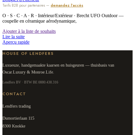
Tarifs B2B pour partenaires —
demandez l’accès
O · S · C · A · R · Intérieur/Extérieur · Brecht UFO Outdoor —
coupelle en céramique aérodynamique,
Ajouter à la liste de souhaits
Lire la suite
Aperçu rapide
HOUSE OF LENDFERS
Luxueuze, handgemaakte kaarsen en huisgeuren — thuisbasis van
Oscar.Luxury & Monroe.Life.
Lendfers BV · BTW BE 0880.438.316
CONTACT
Lendfers trading
Dumortierlaan 115
8300 Knokke