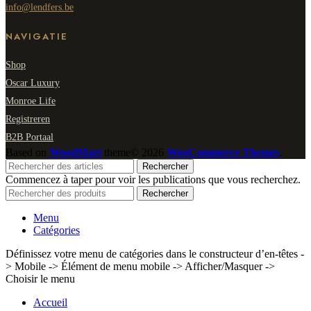
info@lendfers.be
NAVIGATIE
Shop
Oscar Luxury
Monroe Life
Registreren
B2B Portaal
Based on
WoodMart
theme© 2026
WooCommerce Themes
.
Rechercher
Commencez à taper pour voir les publications que vous recherchez.
Rechercher
Menu
Catégories
Définissez votre menu de catégories dans le constructeur d’en-têtes -
> Mobile -> Élément de menu mobile -> Afficher/Masquer ->
Choisir le menu
Accueil