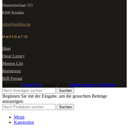
Dumortierlaan 115
8300 Knokke
info@lendfers.be
NAVIGATIE
Shop
Oscar Luxury
Monroe Life
Registreren
B2B Portaal
Based on
WoodMart
theme© 2026
WooCommerce Themes
.
Suchen
Beginnen Sie mit der Eingabe, um die gesuchten Beiträge
anzuzeigen.
Suchen
Menü
Kategorien