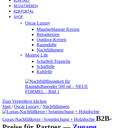
KONTAKT
REGISTRIEREN
B2B-PORTAL
SHOP
Oscar Luxury
Mundgeblasene Kerzen
Betonkerzen
Outdoor-Kerzen
Raumdüfte
Nachfüllungen
Monroe Life
Schaffell-Teppiche
Schaffelle
Kuhfelle
Zum Vergrößern klicken
Start
/
Oscar Luxury
/
Nachfüllungen
B2B-
Luxus-Nachfüllkerze | Sojamischung + Holzdochte
Preise für Partner —
Zugang