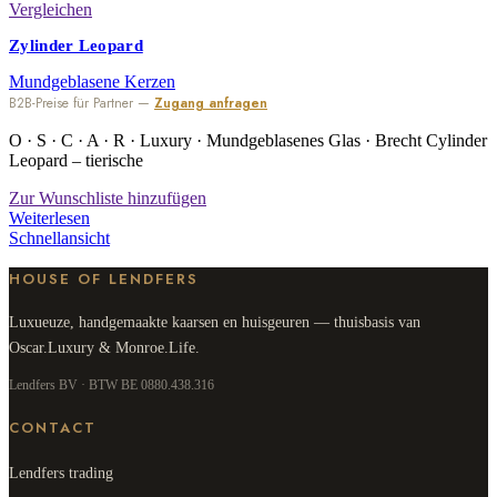
Vergleichen
Zylinder Leopard
Mundgeblasene Kerzen
B2B-Preise für Partner —
Zugang anfragen
O · S · C · A · R · Luxury · Mundgeblasenes Glas · Brecht Cylinder
Leopard – tierische
Zur Wunschliste hinzufügen
Weiterlesen
Schnellansicht
HOUSE OF LENDFERS
Luxueuze, handgemaakte kaarsen en huisgeuren — thuisbasis van
Oscar.Luxury & Monroe.Life.
Lendfers BV · BTW BE 0880.438.316
CONTACT
Lendfers trading